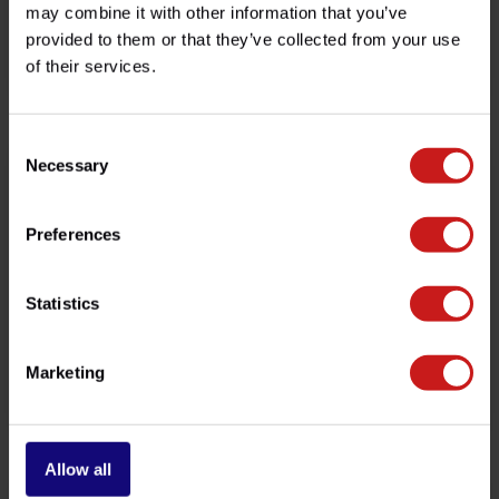
may combine it with other information that you’ve
provided to them or that they’ve collected from your use
Garde-Boue AV Alu
Clignotants Bullets
of their services.
€129,00
€93,50
Disponible
Disponible
Consent
Necessary
Selection
Preferences
Statistics
Marketing
Sacoche de Réservoir
Selle Cafe-Racer
€110,00
€329,00
Disponible
Disponible
Allow all