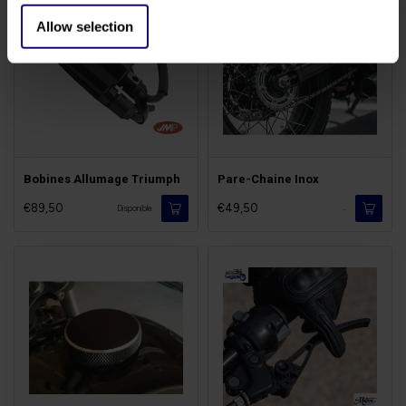
Allow selection
Bobines Allumage Triumph
Pare-Chaine Inox
€89,50
€49,50
-
Disponible