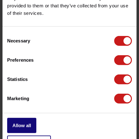
provided to them or that they’ve collected from your use
of their services.
Avez-vous des questions concernant ce produit ?
Besoin d'aide avec votre commande ? N'hésitez pas à
contacter notre service client à l'adresse
info@britishlegends.fr
. Nous serons ravis de vous aider !
Consent
Necessary
Selection
Produits associés
Preferences
Statistics
Marketing
Allow all