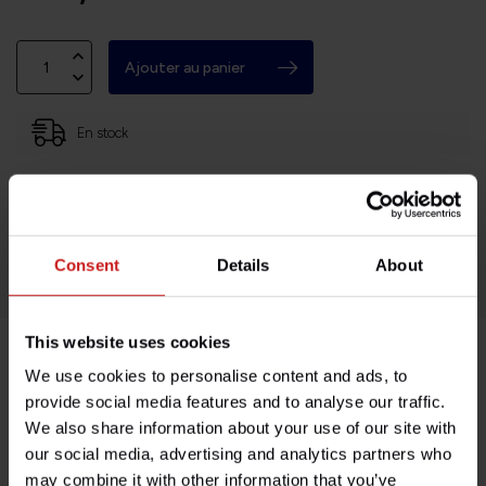
Ajouter au panier
En stock
Basé en Bourgogne (71)
Retours faciles et sans histoires
Des milliers de clients satisfaits!
Consent
Details
About
This website uses cookies
We use cookies to personalise content and ads, to
Description du produit
provide social media features and to analyse our traffic.
We also share information about your use of our site with
Spécifications
our social media, advertising and analytics partners who
may combine it with other information that you’ve