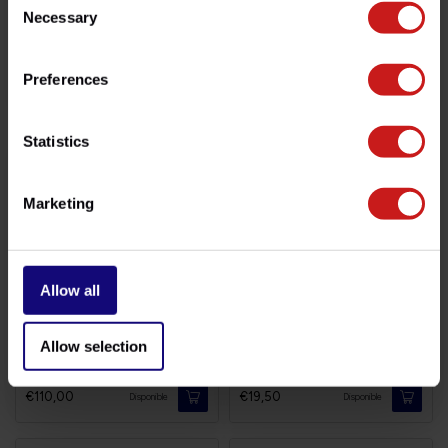
Necessary
Selection
Clé de Filtre à Huile
Bouchons de Valves
Preferences
€12,50
€7,50
Disponible
Disponible
Statistics
Marketing
Allow all
Allow selection
Sacoche de Réservoir
Bouchons de Valves Vintage
€110,00
€19,50
Disponible
Disponible