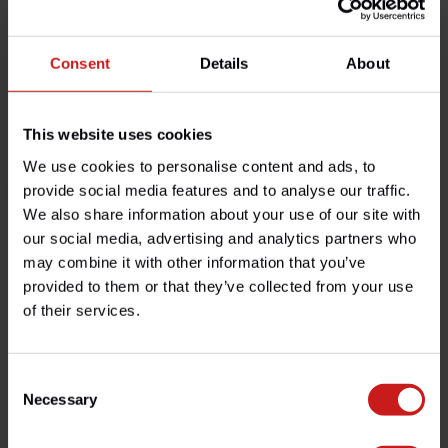
Consent
Details
About
This website uses cookies
Scrambler
1200
We use cookies to personalise content and ads, to
provide social media features and to analyse our traffic.
We also share information about your use of our site with
our social media, advertising and analytics partners who
Les moteurs Triumph 1200cc High-Torque et High-Power
may combine it with other information that you’ve
représentent le sommet de l'ingénierie classique moderne. Que
provided to them or that they’ve collected from your use
vous soyez au guidon d'une Triumph Bonneville T120, d'une
of their services.
Triumph Speed Twin 1200 ou d'une Triumph Scrambler 1200,
cette plateforme offre un caractère mécanique exceptionnel.
Chez British Legends, nous proposons des composants qui
Consent
libèrent le véritable potentiel de ces "Big Twins", en nous
Necessary
Selection
attaquant aux contraintes d'usine comme la gestion thermique
et le poids non suspendu.