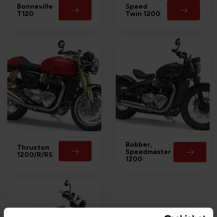
Bonneville
Speed
T120
Twin 1200
Bobber,
Thruxton
Speedmaster
1200/R/RS
1200