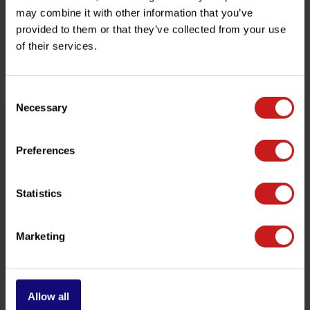
may combine it with other information that you’ve
provided to them or that they’ve collected from your use
Feu AR (Kit Complet)
Kit Embrayage Triumph
of their services.
€89,50
€119,00
Disponible
Disponible
Consent
Necessary
Selection
Preferences
Statistics
Marketing
Bouchon Aston
Antivol Casque
€119,00
€52,50
Disponible
Disponible
Allow all