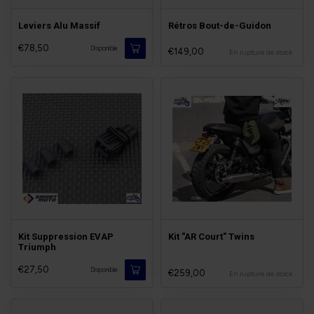
Leviers Alu Massif
Rétros Bout-de-Guidon
€78,50
Disponible
€149,00
En rupture de stock
Kit Suppression EVAP
Kit "AR Court" Twins
Triumph
€27,50
Disponible
€259,00
En rupture de stock