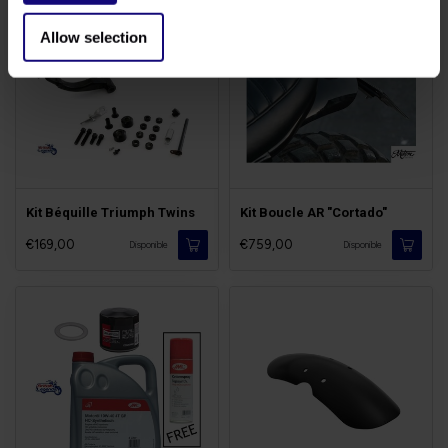
Allow selection
Kit Béquille Triumph Twins
Kit Boucle AR "Cortado"
€169,00
€759,00
Disponible
Disponible