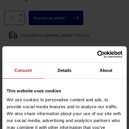
Ajouter au panier
Disponible sur demande, prévoir 7-10 jours
Basé en Bourgogne (71)
Retours faciles et sans histoires
Des milliers de clients satisfaits!
Consent
Details
About
This website uses cookies
We use cookies to personalise content and ads, to
Description du produit
provide social media features and to analyse our traffic.
We also share information about your use of our site with
Spécifications
our social media, advertising and analytics partners who
may combine it with other information that you’ve