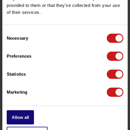
provided to them or that they’ve collected from your use
of their services.
Avez-vous des questions concernant ce produit ?
Besoin d'aide avec votre commande ? N'hésitez pas à
contacter notre service client à l'adresse
info@britishlegends.fr
. Nous serons ravis de vous aider !
Consent
Necessary
Selection
Produits associés
Preferences
Statistics
Marketing
Allow all