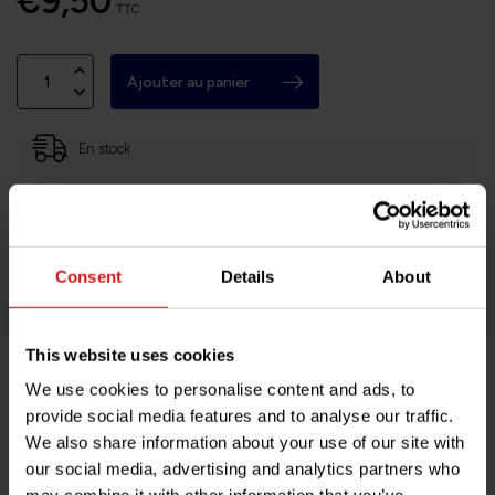
€9,50
TTC
Ajouter au panier
En stock
Basé en Bourgogne (71)
Retours faciles et sans histoires
Des milliers de clients satisfaits!
Consent
Details
About
This website uses cookies
We use cookies to personalise content and ads, to
Description du produit
provide social media features and to analyse our traffic.
We also share information about your use of our site with
Spécifications
our social media, advertising and analytics partners who