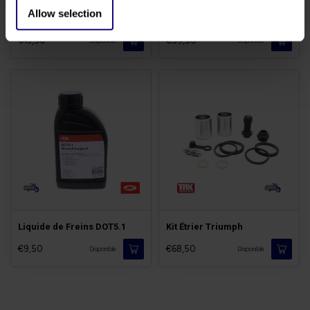
Allow selection
Frein Filet Loctite
Vis de Disques Titane
€13,50
€59,50
Disponible
Disponible
Liquide de Freins DOT5.1
Kit Étrier Triumph
€9,50
€68,50
Disponible
Disponible