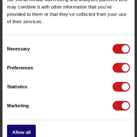
Spécifications
may combine it with other information that you’ve
provided to them or that they’ve collected from your use
of their services.
Avez-vous des questions concernant ce produit ?
Besoin d'aide avec votre commande ? N'hésitez pas à
contacter notre service client à l'adresse
Consent
info@britishlegends.fr
. Nous serons ravis de vous aider !
Necessary
Selection
Preferences
Produits associés
Statistics
Marketing
Allow all