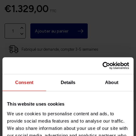
€1.329,00
TTC
Ajouter au panier
Fabriqué sur demande, compter 3-5 semaines
Basé en Bourgogne (71)
Retours faciles et sans histoires
Consent
Details
About
Des milliers de clients satisfaits!
This website uses cookies
We use cookies to personalise content and ads, to
Description du produit
provide social media features and to analyse our traffic.
We also share information about your use of our site with
our social media, advertising and analytics partners who