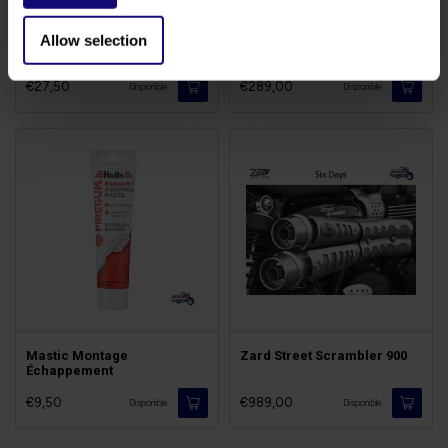
Allow selection
Kit O2/Lambda Triumph
Bypass Catalyseur Twins
€27,50
€289,00
Disponible
Disponible
Mastic Montage
Zard Street Scrambler 900
Échappement
€9,50
€989,00
Disponible
Disponible