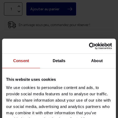
Ajouter au panier
En arrivage sous peu, commandez pour réserver !
Basé en Bourgogne (71)
Retours faciles et sans histoires
Des milliers de clients satisfaits!
Consent
Details
About
This website uses cookies
Description du produit
We use cookies to personalise content and ads, to
provide social media features and to analyse our traffic.
Spécifications
We also share information about your use of our site with
our social media, advertising and analytics partners who
may combine it with other information that you’ve