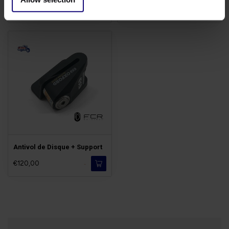
€13,50
€129,00
Disponible
Disponible
Antivol de Disque + Support
€120,00
-