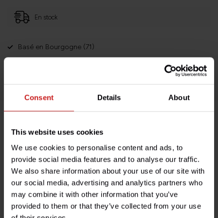
En stock
Basé en Bourgogne (71)
Retours faciles et sans histoires
Des milliers de clients satisfaits!
Consent
Details
About
Description du produit
This website uses cookies
We use cookies to personalise content and ads, to
Spécifications
provide social media features and to analyse our traffic.
We also share information about your use of our site with
our social media, advertising and analytics partners who
may combine it with other information that you’ve
Avez-vous des questions concernant ce produit ?
provided to them or that they’ve collected from your use
Besoin d'aide avec votre commande ? N'hésitez pas à
of their services.