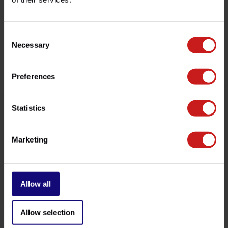
contacter notre service client à l'adresse
info@britishlegends.fr
. Nous serons ravis de vous aider !
Consent
Necessary
Selection
Produits associés
Preferences
Statistics
Marketing
Allow all
Adaptateurs de Clignotants
Clignotants Micro-LEDs
€36,50
€129,00
Disponible
Disponible
Allow selection