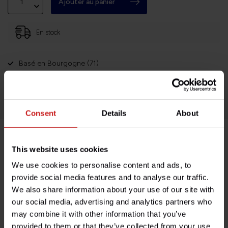
Ajouter au panier
En stock
Basé en Bourgogne (71)
Retours faciles et sans histoires
Des milliers de clients satisfaits!
Consent
Details
About
Description du produit
This website uses cookies
We use cookies to personalise content and ads, to
Spécifications
provide social media features and to analyse our traffic.
We also share information about your use of our site with
our social media, advertising and analytics partners who
may combine it with other information that you’ve
Avez-vous des questions concernant ce produit ?
provided to them or that they’ve collected from your use