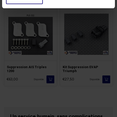
Suppression AIS Triples
Kit Suppression EVAP
1200
Triumph
€63,00
€27,50
Disponible
Disponible
Un service humain, sans complications.