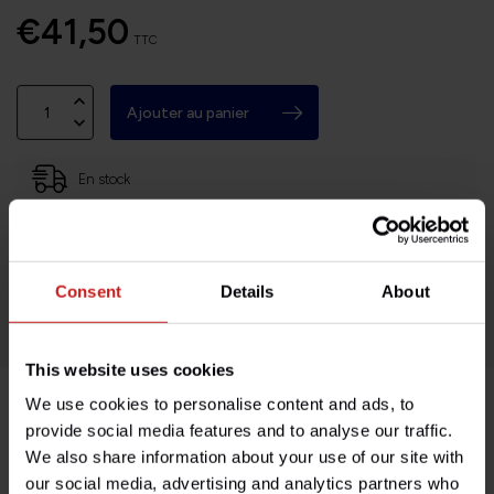
€41,50
TTC
Ajouter au panier
En stock
Basé en Bourgogne (71)
Retours faciles et sans histoires
Consent
Details
About
Des milliers de clients satisfaits!
This website uses cookies
We use cookies to personalise content and ads, to
Description du produit
provide social media features and to analyse our traffic.
We also share information about your use of our site with
our social media, advertising and analytics partners who