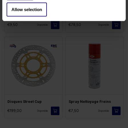
Allow selection
Liquide de Freins DOT5.1
Leviers Alu Massif
€9,50
€78,50
Disponible
Disponible
Disques Street Cup
Spray Nettoyage Freins
€199,00
€7,50
Disponible
Disponible