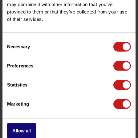
Spécifications
may combine it with other information that you’ve
provided to them or that they’ve collected from your use
of their services.
Avez-vous des questions concernant ce produit ?
Besoin d'aide avec votre commande ? N'hésitez pas à
Consent
contacter notre service client à l'adresse
info@britishlegends.fr
. Nous serons ravis de vous aider !
Necessary
Selection
Preferences
Produits associés
Statistics
Marketing
Allow all