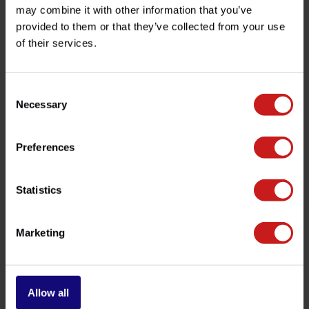
Spécifications
may combine it with other information that you’ve
provided to them or that they’ve collected from your use
of their services.
Avez-vous des questions concernant ce produit ?
Besoin d'aide avec votre commande ? N'hésitez pas à
Consent
contacter notre service client à l'adresse
info@britishlegends.fr
. Nous serons ravis de vous aider !
Necessary
Selection
Preferences
Produits associés
Statistics
Marketing
Allow all