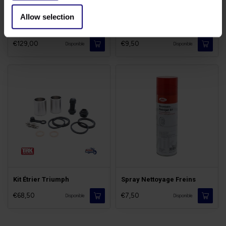
Allow selection
Disques Thunderbird 900
Liquide de Freins DOT5.1
€129,00
€9,50
Disponible
Disponible
Kit Étrier Triumph
Spray Nettoyage Freins
€68,50
€7,50
Disponible
Disponible