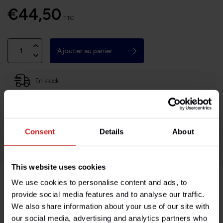
€44,50
TTC
Ajouter au panier
En stock
Basé en Bourgogne (71)
Retours faciles et sans histoires
Consent
Details
About
Des milliers de clients satisfaits!
This website uses cookies
We use cookies to personalise content and ads, to
Description du produit
provide social media features and to analyse our traffic.
We also share information about your use of our site with
our social media, advertising and analytics partners who