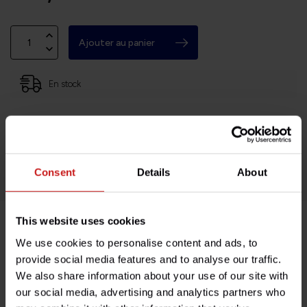
Ajouter au panier
En stock
Basé en Bourgogne (71)
Retours faciles et sans histoires
Des milliers de clients satisfaits!
Consent
Details
About
This website uses cookies
Description du produit
We use cookies to personalise content and ads, to
provide social media features and to analyse our traffic.
We also share information about your use of our site with
Spécifications
our social media, advertising and analytics partners who