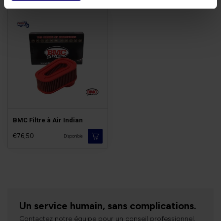
BMC Filtre à Air Indian
€76,50
Disponible
Un service humain, sans complications.
Contactez notre équipe pour un conseil professionnel.