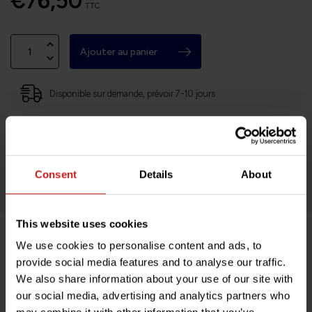
€76,50
TTC
Ajouter au panier
Disponible sur demande, prévoir 7-10 jours
Basé en Bourgogne (71)
Retours faciles et sans histoires
Des milliers de clients satisfaits!
Consent
Details
About
This website uses cookies
We use cookies to personalise content and ads, to
Description du produit
provide social media features and to analyse our traffic.
We also share information about your use of our site with
Spécifications
our social media, advertising and analytics partners who