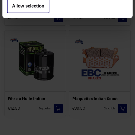
Allow selection
Vis de Vidange Indian
Bougies Motos Indian
€5,90
€11,50
-
Disponible
Filtre à Huile Indian
Plaquettes Indian Scout
€12,50
€39,50
Disponible
Disponible