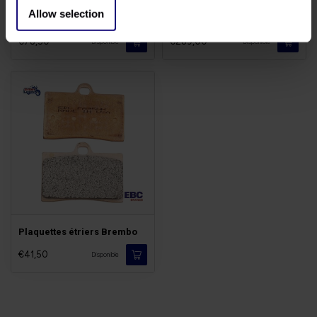
Allow selection
Leviers Alu Massif
Bypass Catalyseur Twins
€78,50
€289,00
Disponible
Disponible
Plaquettes étriers Brembo
€41,50
Disponible