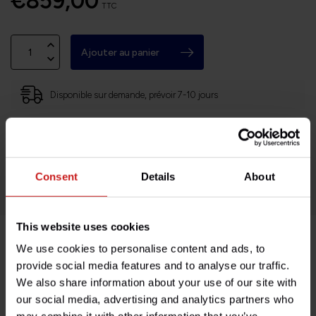
€859,00
TTC
Ajouter au panier
Disponible sur demande, prévoir 7-10 jours
Basé en Bourgogne (71)
Retours faciles et sans histoires
Des milliers de clients satisfaits!
Consent
Details
About
This website uses cookies
We use cookies to personalise content and ads, to
Description du produit
provide social media features and to analyse our traffic.
We also share information about your use of our site with
Spécifications
our social media, advertising and analytics partners who