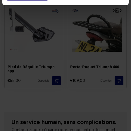
Pied de Béquille Triumph
Porte-Paquet Triumph 400
400
€55,00
€109,00
Disponible
Disponible
Un service humain, sans complications.
Contactez notre équipe pour un conseil professionnel.