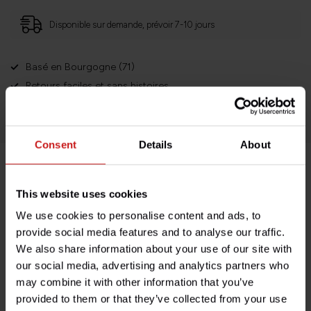
Disponible sur demande, prévoir 7-10 jours
Basé en Bourgogne (71)
Retours faciles et sans histoires
Des milliers de clients satisfaits!
Consent
Details
About
Description du produit
This website uses cookies
We use cookies to personalise content and ads, to
Spécifications
provide social media features and to analyse our traffic.
We also share information about your use of our site with
our social media, advertising and analytics partners who
may combine it with other information that you’ve
Avez-vous des questions concernant ce produit ?
provided to them or that they’ve collected from your use
Besoin d'aide avec votre commande ? N'hésitez pas à