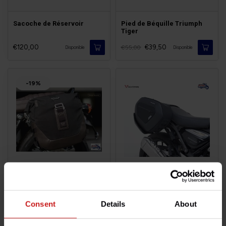
Sacoche de Réservoir
Pied de Béquille Triumph
Tiger
€120,00
€39,50
€55,00
Disponible
Disponible
-19%
Legend Gear Bonneville
Kit Sacoches Sport 400
€240,00
€295,00
Consent
Details
About
€400,00
Disponible
Disponible