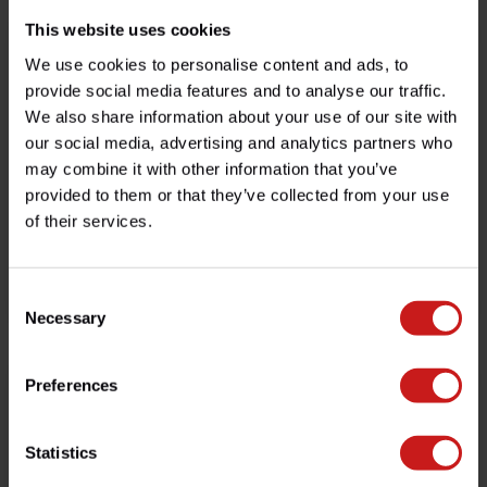
This website uses cookies
We use cookies to personalise content and ads, to
provide social media features and to analyse our traffic.
We also share information about your use of our site with
our social media, advertising and analytics partners who
may combine it with other information that you’ve
provided to them or that they’ve collected from your use
of their services.
Repose-Pieds Réglables
Sangle d'Epaule Legend
Gear
Consent
€34,50
Disponible
€115,00
En rupture de stock
Necessary
Selection
Preferences
Statistics