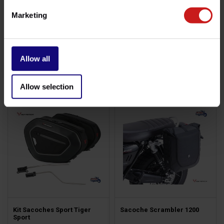
Marketing
Sacoches Speed/Scrambler
Barres Moteur Tiger Sport
Allow all
400
€285,00
€200,00
Disponible
Disponible
Allow selection
Kit Sacoches Sport Tiger
Sacoche Scrambler 1200
Sport