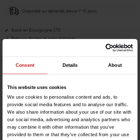
Disponible sur demande, prévoir 7-10 jours
Basé en Bourgogne (71)
Retours faciles et sans histoires
Des milliers de clients satisfaits!
Consent
Details
About
Description du produit
This website uses cookies
We use cookies to personalise content and ads, to
Spécifications
provide social media features and to analyse our traffic.
We also share information about your use of our site with
our social media, advertising and analytics partners who
may combine it with other information that you’ve
Avez-vous des questions concernant ce produit ?
provided to them or that they’ve collected from your use
Besoin d'aide avec votre commande ? N'hésitez pas à