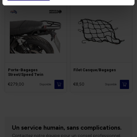
Porte-Bagages
Filet Casque/Bagages
Street/Speed Twin
€279,00
€8,50
Disponible
Disponible
Un service humain, sans complications.
Contactez notre équipe pour un conseil professionnel.