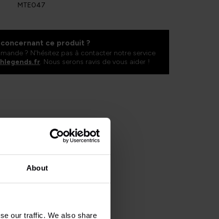
MTE047
concernant ce produit ?
mande ? N'hésitez pas à contacter notre service
shlegends.fr
. Nous serons ravis de vous aider !
About
se our traffic. We also share