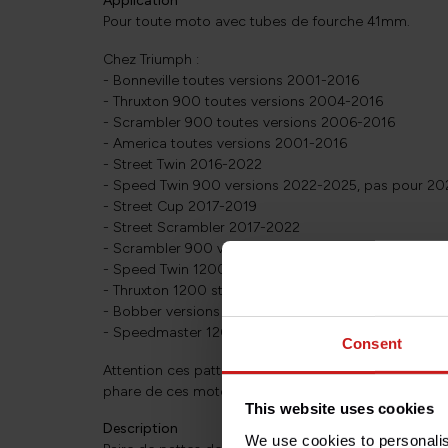
Application
Pour toute moto avec tubes de fourche 41mm.
Chez Triumph :
- Bonneville toutes versions 2001-2016
- Thruxton 900 toutes versions 2004-2016
- Scrambler 900 toutes versions 2006-2016
- America toutes versions 2001-2016
- Street Twin 2016-2022
- Speed Twin 900 versions 2022-2025, pas pour 20
- Street Cup 2017-2019
- Street Scrambler 2017-2022
- Scrambler 900 versions 2022-2025, pas pour 20
- Speed Twin 1200 versions 2019-2021 type DD01 
- Thruxton 1200 std 2016-2021, pas pour R/RS
- Bobber versions 2017-2021 avec fourche 41mm u
- Speedmaster 1200 versions 2018-2021 avec four
Consent
Attention ces pattes sont trop courtes pour Bonnevi
phare de ces motos est trop volumineux. Dans ce cas
This website uses cookies
Description
We use cookies to personalis