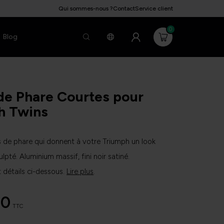
Qui sommes-nous ?
Contact
Service client
0
Blog
de Phare Courtes pour
h Twins
s de phare qui donnent à votre Triumph un look
pté. Aluminium massif, fini noir satiné.
t détails ci-dessous.
Lire plus
.
00
TTC