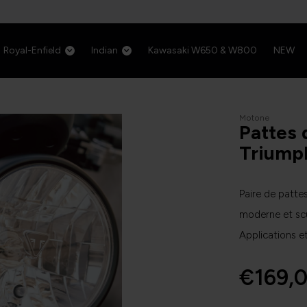
Royal-Enfield
Indian
Kawasaki W650 & W800
NEW
Motone
Pattes 
Triump
Paire de patte
moderne et scul
Applications e
€169,