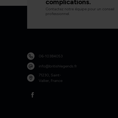
complications.
Contactez notre équipe pour un conseil
professionnel.
06-10384053
info@britishlegends.fr
71230, Saint-
Vallier, France