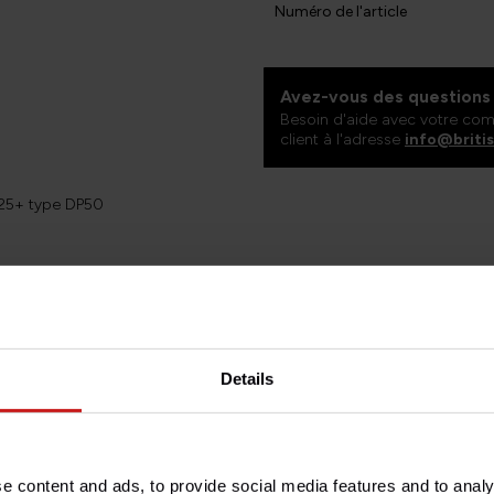
Numéro de l'article
Avez-vous des questions 
Besoin d'aide avec votre com
client à l'adresse
info@briti
25+ type DP50
25+ type DCB0
uniquement
niquement
che 41mm
Details
lle T100/T120 (2016+) car le
 utilisez les pattes
MTE046
.
e content and ads, to provide social media features and to analy