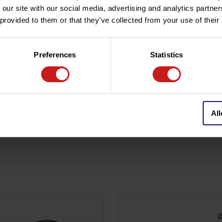
un look abouti et moderne.
 our site with our social media, advertising and analytics partn
e CNC.
 provided to them or that they’ve collected from your use of their
 et impeccable.
Preferences
Statistics
s fourreaux et pattes de
All
ille, voir
ici
.