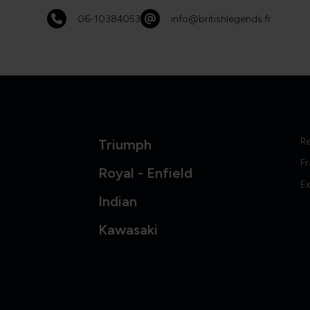
06-10384053
info@britishlegends.fr
R
Triumph
Fr
Royal - Enfield
Ex
Indian
Kawasaki