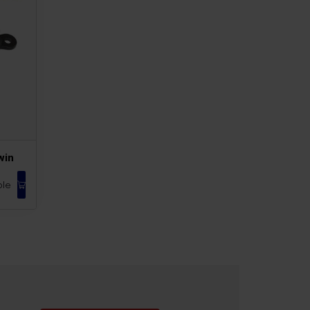
win
ble