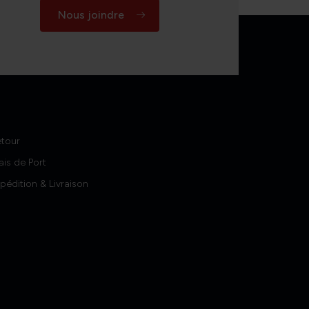
Nous joindre
etour
ais de Port
pédition & Livraison