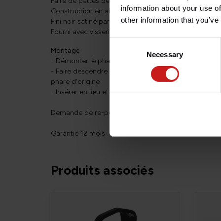
Paire de pattes de phare qui donnent à votre moto 
information about your use of
Construction en aluminium massif, taillé sur machin
other information that you’ve
Fini noir satiné par anodisation, pour un fini durable
Fourni avec visserie inox.
Consent
Montage
Necessary
Selection
- Démonter le phare d'origine de ses supports
- Faire descendre le tube de fourche pour enlever le
phare d'origine
- Insérer en lieu et place les pattes de phare
Demande de re-positionner les clignotants sur Bonnev
Garantie 12 mois
Produits associés