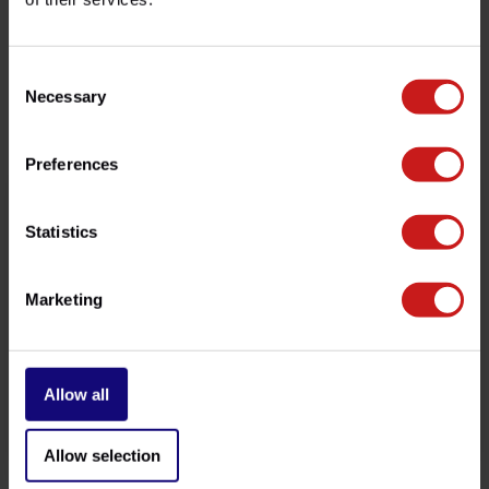
contacter notre service client à l'adresse
info@britishlegends.fr
. Nous serons ravis de vous aider !
Consent
Necessary
Selection
Produits associés
Preferences
Statistics
Marketing
Allow all
Filtre Huile Triumph
Bouchon Flat-Track
€10,50
€89,50
Disponible
Disponible
Allow selection