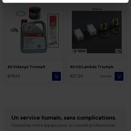
Kit Vidange Triumph
Kit O2/Lambda Triumph
€76,50
€27,50
-
Disponible
Un service humain, sans complications.
Contactez notre équipe pour un conseil professionnel.