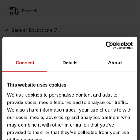
En stock
Basé en Bourgogne (71)
Retours faciles et sans histoires
Des milliers de clients satisfaits!
Consent
Details
About
Description du produit
This website uses cookies
We use cookies to personalise content and ads, to
Spécifications
provide social media features and to analyse our traffic.
We also share information about your use of our site with
our social media, advertising and analytics partners who
may combine it with other information that you’ve
Avez-vous des questions concernant ce produit ?
provided to them or that they’ve collected from your use
Besoin d'aide avec votre commande ? N'hésitez pas à
of their services.