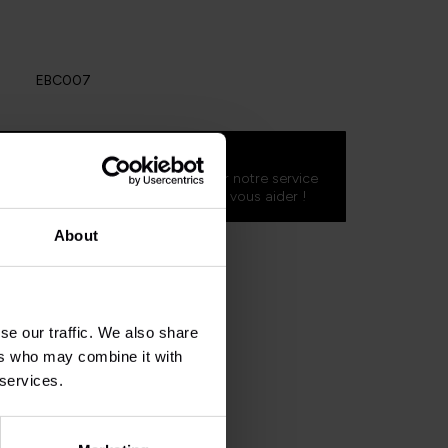
EBC007
concernant ce produit ?
mande ? N'hésitez pas à contacter notre service
shlegends.fr
. Nous serons ravis de vous aider !
About
se our traffic. We also share
ers who may combine it with
 services.