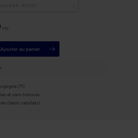
0
TTC
Ajouter au panier
k
urgogne (71)
les et sans histoires
 de clients satisfaits!