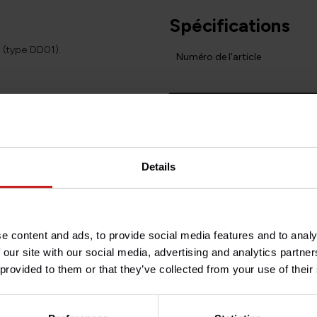
Spécifications
(type DD01).
Numéro de l'article
Avez-vous des questions 
Besoin d'aide avec votre com
oujours changer les plaquettes
client à l'adresse
info@briti
Details
ns le panier en deux fois.
composite spécifique à EBC, à
n le plus haut possible.
e content and ads, to provide social media features and to analy
 our site with our social media, advertising and analytics partn
miter le transfert de
 provided to them or that they’ve collected from your use of their
 une meilleure endurance
tannique du freinage haute