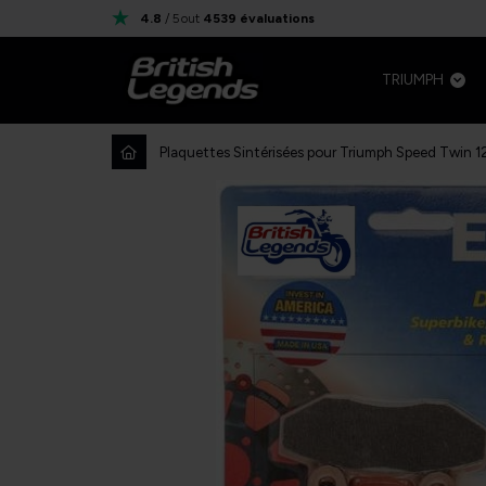
4.8
/ 5
out
4539
évaluations
TRIUMPH
Plaquettes Sintérisées pour Triumph Speed Twin 