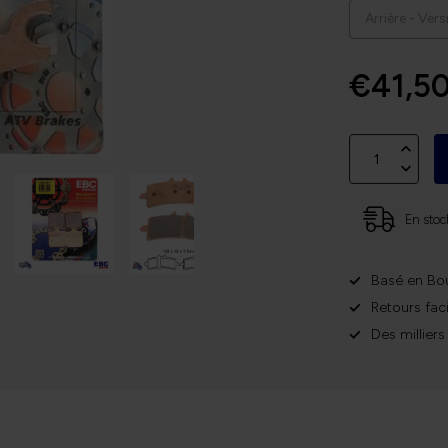
€41,5
En stoc
Basé en Bo
Retours faci
Des milliers