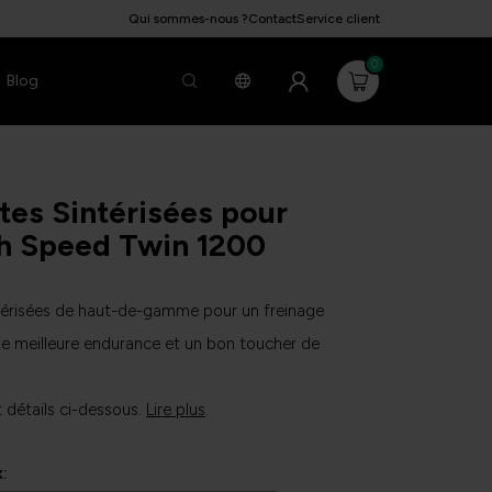
Qui sommes-nous ?
Contact
Service client
0
Blog
tes Sintérisées pour
h Speed Twin 1200
térisées de haut-de-gamme pour un freinage
e meilleure endurance et un bon toucher de
t détails ci-dessous.
Lire plus
.
x: