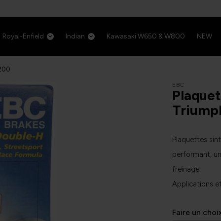
Royal-Enfield
Indian
Kawasaki W650 & W800
NEW
1200
EBC
Plaquet
Triump
Plaquettes sin
performant, un
freinage.
Applications e
Faire un choi