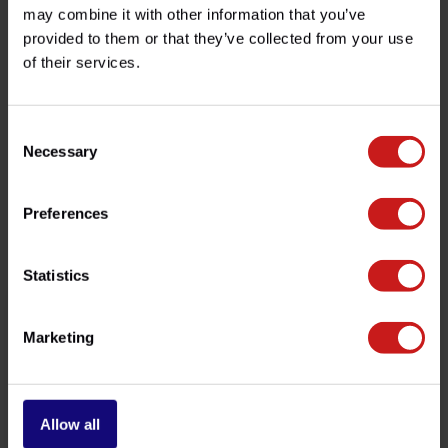
Spécifications
may combine it with other information that you’ve
provided to them or that they’ve collected from your use
of their services.
Avez-vous des questions concernant ce produit ?
Besoin d'aide avec votre commande ? N'hésitez pas à
Consent
contacter notre service client à l'adresse
info@britishlegends.fr
. Nous serons ravis de vous aider !
Necessary
Selection
Preferences
Produits associés
Statistics
Marketing
Allow all