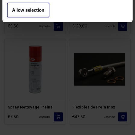
Allow selection
Liquide de Freins DOT5.1
Disques Triumph Bonneville
€9,50
€129,00
Disponible
Disponible
Spray Nettoyage Freins
Flexibles de Frein Inox
€7,50
€43,50
Disponible
Disponible