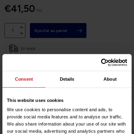
€41,50
TTC
Ajouter au panier
En stock
Basé en Bourgogne (71)
Retours faciles et sans histoires
Consent
Details
About
Des milliers de clients satisfaits!
This website uses cookies
We use cookies to personalise content and ads, to
Description du produit
provide social media features and to analyse our traffic.
We also share information about your use of our site with
our social media, advertising and analytics partners who