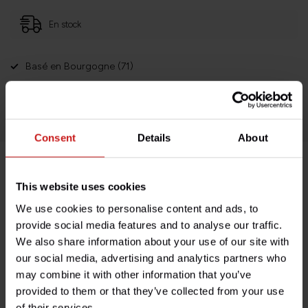
En stock
Basé en Bourgogne (71)
Retours faciles et sans histoires
Des milliers de clients satisfaits!
Consent
Details
About
Description du produit
This website uses cookies
We use cookies to personalise content and ads, to
Spécifications
provide social media features and to analyse our traffic.
We also share information about your use of our site with
our social media, advertising and analytics partners who
may combine it with other information that you’ve
Avez-vous des questions concernant ce produit ?
provided to them or that they’ve collected from your use
Besoin d'aide avec votre commande ? N'hésitez pas à
of their services.