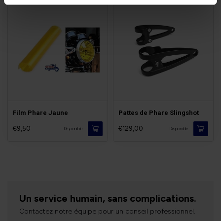
Film Phare Jaune
Pattes de Phare Slingshot
€9,50
€129,00
Disponible
Disponible
Un service humain, sans complications.
Contactez notre équipe pour un conseil professionnel.