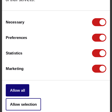
contacter notre service client à l'adresse
info@britishlegends.fr
. Nous serons ravis de vous aider !
Consent
Necessary
Selection
Produits associés
Preferences
Statistics
Marketing
Allow all
Fourreaux de Fourche
Kit Phare Additionnel
€89,50
€259,00
Disponible
Disponible
Allow selection