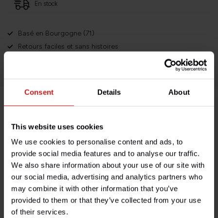
En stock
Basé en Bourgogne (71)
Retours faciles et sans histoires
Des milliers de clients satisfaits!
Consent
Details
About
Description du produit
This website uses cookies
Spécifications
We use cookies to personalise content and ads, to
provide social media features and to analyse our traffic.
We also share information about your use of our site with
our social media, advertising and analytics partners who
Avez-vous des questions concernant ce produit ?
may combine it with other information that you’ve
Besoin d'aide avec votre commande ? N'hésitez pas à
provided to them or that they’ve collected from your use
contacter notre service client à l'adresse
of their services.
info@britishlegends.fr
. Nous serons ravis de vous aider !