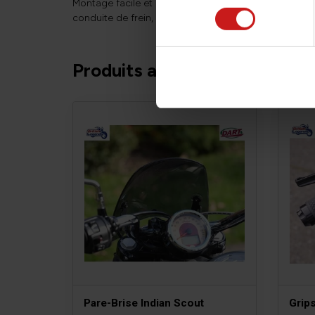
Montage facile et rapide, entièrement réversible. Pa
conduite de frein, livré avec un kit adaptateur pour la
Produits associés
Pare-Brise Indian Scout
Grip