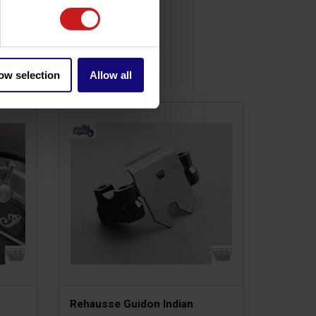
ow selection
Allow all
Rehausse Guidon Indian