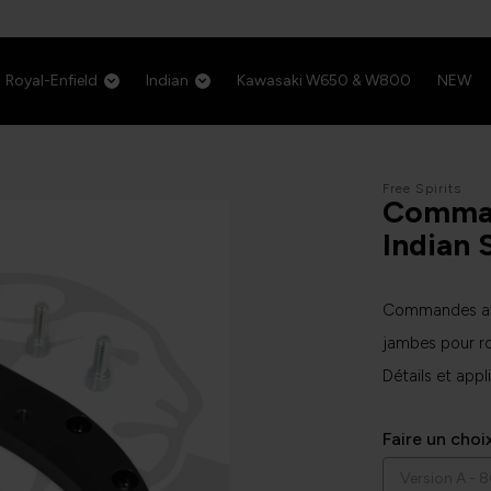
Royal-Enfield
Indian
Kawasaki W650 & W800
NEW
Free Spirits
Comman
Indian 
Commandes ava
jambes pour ro
Détails et app
Faire un choi