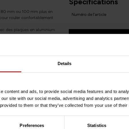
Spécifications
de 80 mm ou 100 mm plus en
Numéro de l'article
pour rouler confortablement.
avec des plaques en aluminium
atériel.
Avez-vous des questions 
Besoin d'aide avec votre com
 ABS
.
client à l'adresse
info@briti
2024 des motos suivantes :
Details
e content and ads, to provide social media features and to analy
-2024 des motos suivantes :
 our site with our social media, advertising and analytics partn
 provided to them or that they’ve collected from your use of their
0 toutes versions 2024+.
Preferences
Statistics