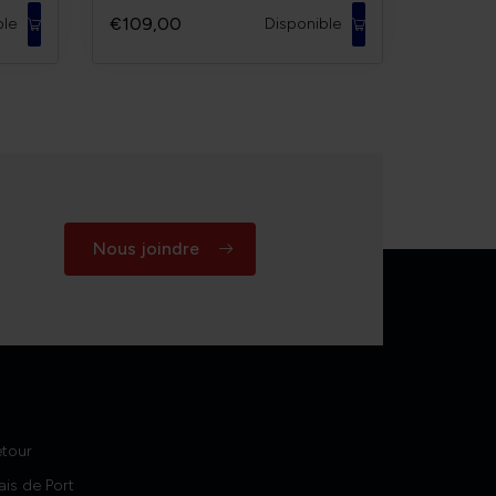
€109,00
ble
Disponible
Nous joindre
etour
ais de Port