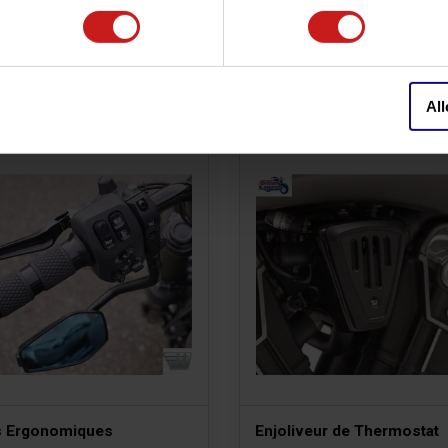
s besoin de remplacer la
 conduite de frein d'origine.
All
s Ergonomiques
Enjoliveur de Thermostat