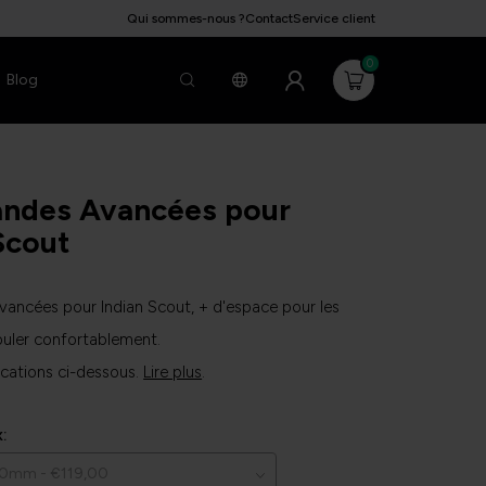
Qui sommes-nous ?
Contact
Service client
0
Blog
des Avancées pour
Scout
ncées pour Indian Scout, + d'espace pour les
uler confortablement.
lications ci-dessous.
Lire plus
.
x: