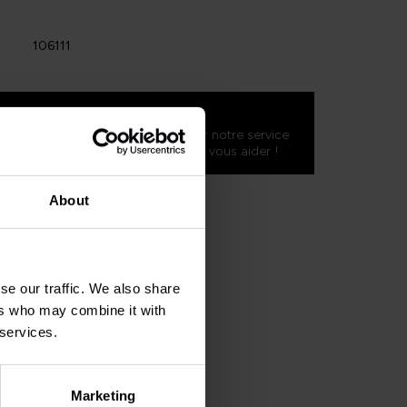
106111
concernant ce produit ?
mande ? N'hésitez pas à contacter notre service
shlegends.fr
. Nous serons ravis de vous aider !
About
se our traffic. We also share
ers who may combine it with
 services.
Marketing