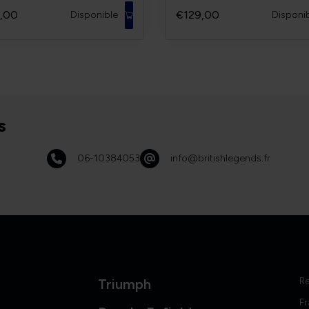
,00
€129,00
Disponible
Disponi
s
06-10384053
info@britishlegends.fr
R
Triumph
Fr