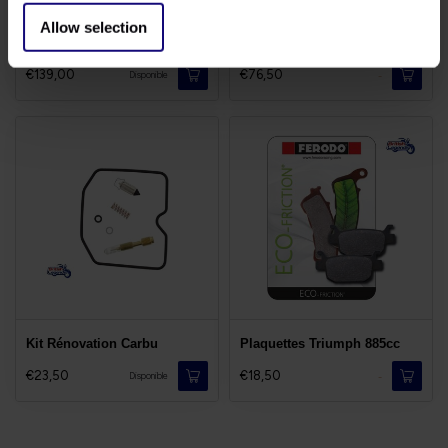
Allow selection
Kit Chaîne 885cc
Kit Vidange Triumph
€139,00
€76,50
-
Disponible
Kit Rénovation Carbu
Plaquettes Triumph 885cc
€23,50
€18,50
-
Disponible