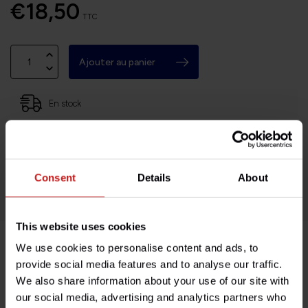
€18,50
TTC
Ajouter au panier
En stock
Basé en Bourgogne (71)
Retours faciles et sans histoires
Consent
Details
About
Des milliers de clients satisfaits!
This website uses cookies
We use cookies to personalise content and ads, to
Description du produit
provide social media features and to analyse our traffic.
We also share information about your use of our site with
our social media, advertising and analytics partners who
Spécifications