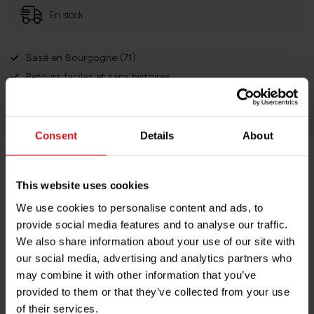
En stock
Basé en Bourgogne (71)
Retours faciles et sans histoires
Des milliers de clients satisfaits!
Consent
Details
About
Description du produit
This website uses cookies
We use cookies to personalise content and ads, to
Spécifications
provide social media features and to analyse our traffic.
We also share information about your use of our site with
our social media, advertising and analytics partners who
may combine it with other information that you’ve
Avez-vous des questions concernant ce produit ?
provided to them or that they’ve collected from your use
Besoin d'aide avec votre commande ? N'hésitez pas à
contacter notre service client à l'adresse
of their services.