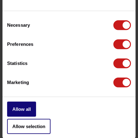
info@britishlegends.fr
. Nous serons ravis de vous aider !
Consent
Necessary
Selection
Produits associés
Preferences
Statistics
Marketing
Allow all
Ampoules Clignotant
Film Phare Jaune
€0,90
€9,50
Disponible
Disponible
Allow selection