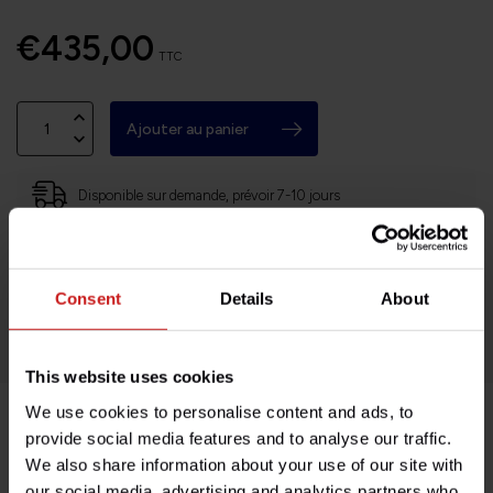
€435,00
TTC
Ajouter au panier
Disponible sur demande, prévoir 7-10 jours
Basé en Bourgogne (71)
Retours faciles et sans histoires
Consent
Details
About
Des milliers de clients satisfaits!
This website uses cookies
We use cookies to personalise content and ads, to
provide social media features and to analyse our traffic.
Description du produit
We also share information about your use of our site with
our social media, advertising and analytics partners who