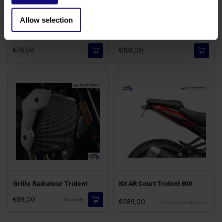
Allow selection
Kit Vidange Triumph
Kit Rabaissement -20mm
€76,50
€169,00
-
-
Grille Radiateur Trident
Kit AR Court Trident 800
€99,00
Disponible
€289,00
En rupture de stock