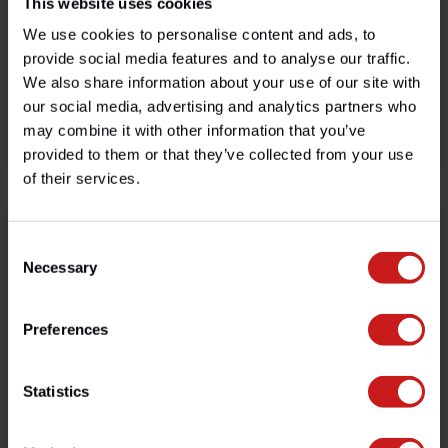
This website uses cookies
We use cookies to personalise content and ads, to
provide social media features and to analyse our traffic.
We also share information about your use of our site with
our social media, advertising and analytics partners who
Kit de Manillar para
Soporte Báscula de Rueda
Smartphone
may combine it with other information that you’ve
provided to them or that they’ve collected from your use
€48,50
€129,00
€60,00
Disponible
Disponible
of their services.
Consent
Necessary
Selection
Preferences
Statistics
Intermitentes Bullet Atto
Filtro de Aceite Triumph