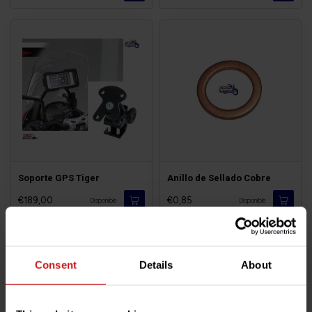
Soporte GPS Tiger
Anillo de Sellado Cobre
€189,00
€0,85
Disponible
Disponible
-19%
Consent
Details
About