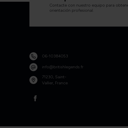
Contacte con nuestro equipo para obten
orientación profesional.
06-10384053
info@britishlegends.fr
71230, Saint-
Vallier, France