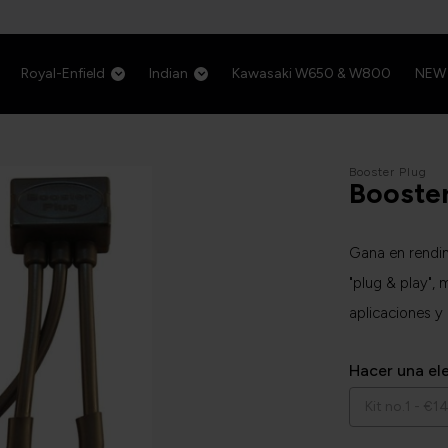
Royal-Enfield
Indian
Kawasaki W650 & W800
NEW
Booster Plug
Booste
Gana en rendimi
"plug & play",
aplicaciones y 
Hacer una el