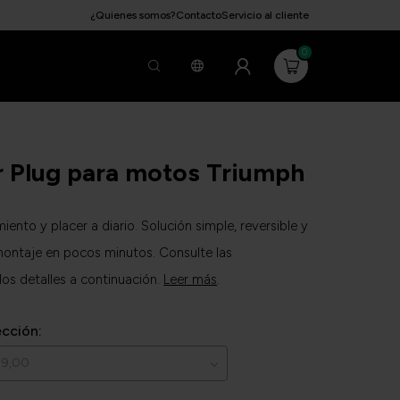
¿Quienes somos?
Contacto
Servicio al cliente
0
r Plug para motos Triumph
ento y placer a diario. Solución simple, reversible y
 montaje en pocos minutos. Consulte las
los detalles a continuación.
Leer más
.
ección: