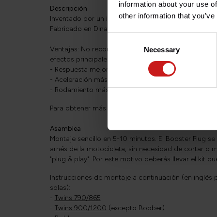
information about your use of
Descripción
other information that you’ve
Inventado por un ingeniero electrónico danés en 20
Fabricado en Dinamarca, garantía de por vida.
Consent
Ventajas: No reconocerás tu moto, ya que su compo
Necessary
Selection
efectos principales son:
- Respuesta mejorada a los movimientos del puño d
- Aceleración más aguda y más regular
- Rodamiento más constante a baja velocidad
Para obtener más información sobre cómo funciona
Asamblea
Montaje sencillo en 5-10 minutos. El Booster Plug se
arnés de la motocicleta, sin necesidad de cortar o 
"plug & play". Por este motivo deberás llevar el kit 
Instrucciones de montaje a continuación (en inglés p
solas):
-
Twins 790/865
-
Twins 900/1200
(excepto Bobber)