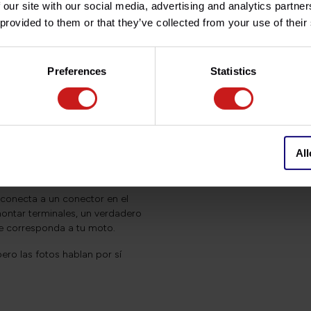
 our site with our social media, advertising and analytics partn
 provided to them or that they’ve collected from your use of their
09.
rtamiento cambiará - Los tres
Preferences
Statistics
el acelerador
All
, consulta nuestro
blog
.
 conecta a un conector en el
montar terminales, un verdadero
que corresponda a tu moto.
ero las fotos hablan por sí