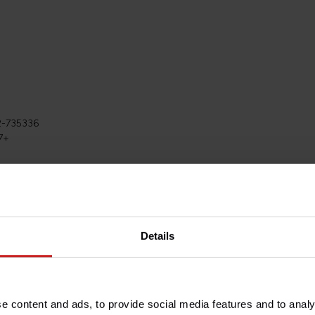
2-735336
7+
N 560476
60476
 2009-2017.
Details
.
onados anteriormente.
e content and ads, to provide social media features and to analy