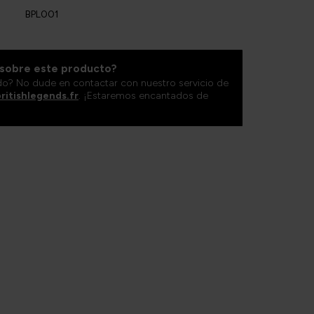
BPL001
 sobre este producto?
do? No dude en contactar con nuestro servicio de
ritishlegends.fr
. ¡Estaremos encantados de