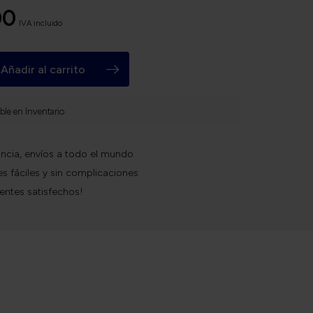
00
IVA incluido
Añadir al carrito
ble en Inventario
ncia, envíos a todo el mundo
s fáciles y sin complicaciones
ientes satisfechos!