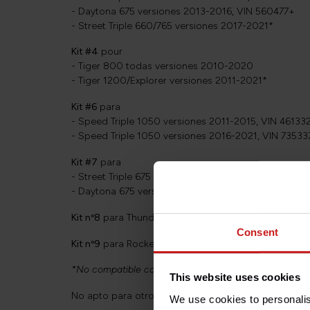
- Daytona 675 versiones 2013-2016, VIN 560477+
- Street Triple 660/765 versiones 2017-2021*
Kit #4
pour
- Tiger 800 todas versiones 2010-2020
- Tiger 1200/Explorer versiones 2011-2021*
Kit #6
para
- Speed Triple 1050 versiones 2011-2015, VIN 46133
- Speed Triple 1050 versiones 2016-2021, VIN 73533
Kit #7
para
- Street Triple 675 versiones 2007-2012, hasta el VI
- Daytona 675 versiones 2005-2012, hasta el VIN 5
Kit nº8
para Thunderbird 1600/1700 todas versiones
Consent
Kit nº9
para Rocket III todas versiones 2004-2017.
*No compatible con versiones "Euro5" a partir de 2021
This website uses cookies
No apto para otros modelos que no sean los menci
We use cookies to personalis