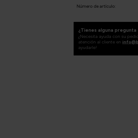
Número de artículo:
¿Tienes alguna pregunta
¿Necesita ayuda con su pedi
atención al cliente en
info@b
ayudarle!
+