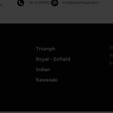
06-10384053
info@britishlegends.fr
er
D
Triumph
G
Royal - Enfield
En
Indian
Kawasaki