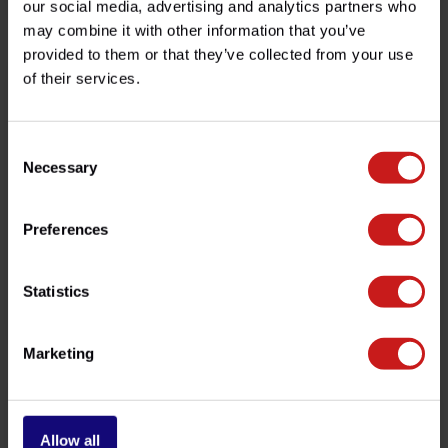
our social media, advertising and analytics partners who
€129,00
€289,00
Disponible
Disponible
may combine it with other information that you’ve
provided to them or that they’ve collected from your use
of their services.
-14%
Consent
Necessary
Selection
Preferences
Espejos de Manillar
Palancas "2Stripes"
Statistics
€239,00
€279,00
€179,00
-
Disponible
Marketing
Allow all