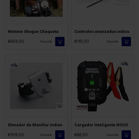
Motone Shogun Chaqueta
Controles avanzados indios
€659,00
€119,00
Disponible
Disponible
Elevador de Manillar Indian
Cargador Inteligente NOCO
€109,00
€68,50
Disponible
Disponible