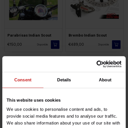
Parabrisas Indian Scout
Brembo Indian Scout
€150,00
€489,00
Disponible
Disponible
Consent
Details
About
This website uses cookies
We use cookies to personalise content and ads, to
provide social media features and to analyse our traffic.
Puños Ergonomicos
Micro-Pilotos Indian
We also share information about your use of our site with