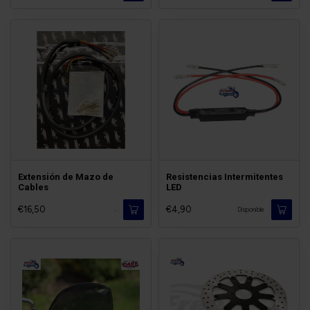
Extensión de Mazo de
Resistencias Intermitentes
Cables
LED
€16,50
€4,90
-
Disponible