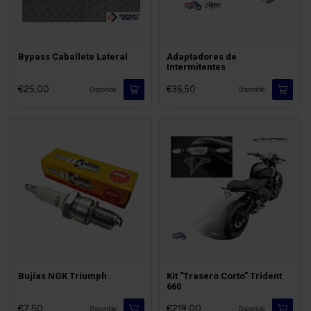
Bypass Caballete Lateral
Adaptadores de
Intermitentes
€25,00
€36,50
Disponible
Disponible
Bujías NGK Triumph
Kit "Trasero Corto" Trident
660
€7,50
€219,00
Disponible
Disponible