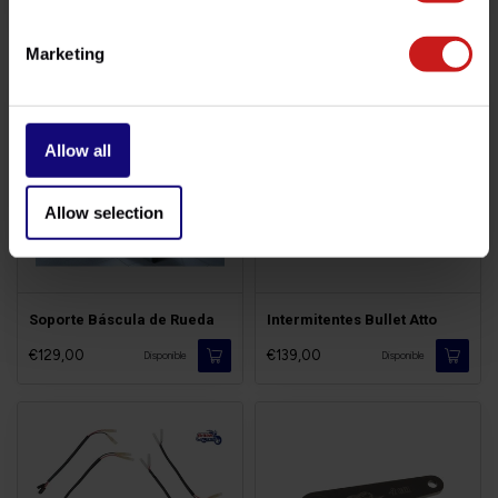
€59,50
€0,85
Disponible
Disponible
Marketing
Allow all
Allow selection
Soporte Báscula de Rueda
Intermitentes Bullet Atto
€129,00
€139,00
Disponible
Disponible