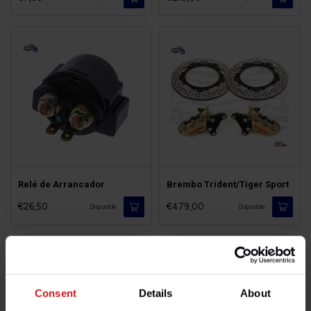
Relé de Arrancador
Brembo Trident/Tiger Sport
€26,50
€479,00
Disponible
Disponible
Consent
Details
About