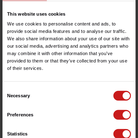
This website uses cookies
We use cookies to personalise content and ads, to
provide social media features and to analyse our traffic.
Llave de Filtro de Aceite
Kit USB de Batería
We also share information about your use of our site with
our social media, advertising and analytics partners who
€12,50
€13,50
Disponible
Disponible
may combine it with other information that you’ve
provided to them or that they’ve collected from your use
of their services.
Consent
Necessary
Selection
Preferences
Kit de Manillar para
Anillo de Sellado Cobre
Statistics
Smartphone