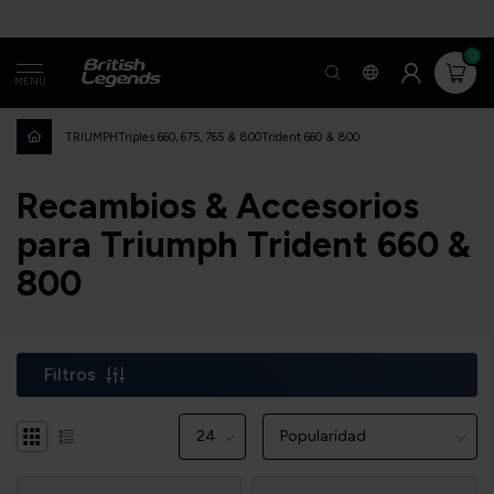
0
MENÚ
TRIUMPH
Triples 660, 675, 765 & 800
Trident 660 & 800
Recambios & Accesorios
para Triumph Trident 660 &
800
Filtros