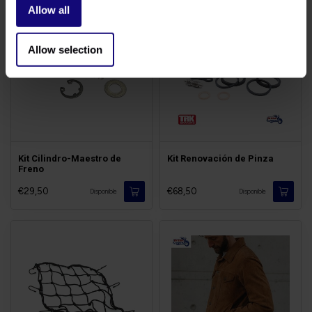
Allow all
Allow selection
Kit Cilindro-Maestro de
Kit Renovación de Pinza
Freno
€29,50
€68,50
Disponible
Disponible