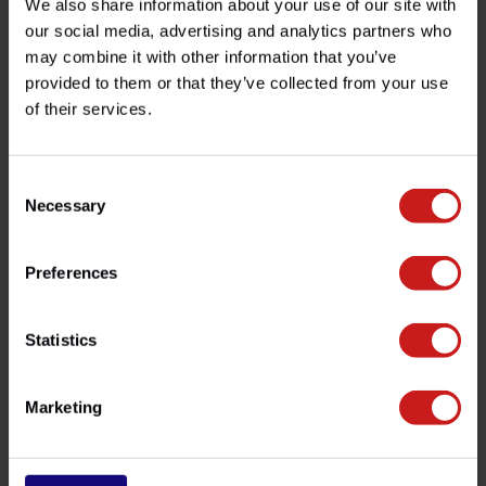
We also share information about your use of our site with
our social media, advertising and analytics partners who
may combine it with other information that you’ve
Filtro de Aceite Triumph
Soporte Báscula de Rueda
provided to them or that they’ve collected from your use
of their services.
€10,50
€129,00
Disponible
Disponible
Consent
Necessary
Selection
Preferences
Statistics
Marketing
Motone Revolver Chaqueta
Cadena Dorada
€699,00
€89,50
Disponible
Disponible