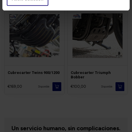
Cubrecarter Twins 900/1200
Cubrecarter Triumph
Bobber
€169,00
€100,00
Disponible
Disponible
Un servicio humano, sin complicaciones.