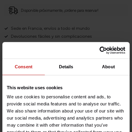
Disponible próximamente, ¡ordene para reservar!
Sede en Francia, envíos a todo el mundo
Devoluciones fáciles y sin complicaciones
¡Miles de clientes satisfechos!
Consent
Details
About
Descripción del producto
This website uses cookies
Especificaciones
We use cookies to personalise content and ads, to
provide social media features and to analyse our traffic.
We also share information about your use of our site with
our social media, advertising and analytics partners who
¿Tienes alguna pregunta sobre este producto?
may combine it with other information that you’ve
¿Necesita ayuda con su pedido? No dude en contactar