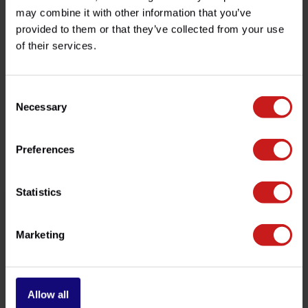
may combine it with other information that you’ve
provided to them or that they’ve collected from your use
¿Tienes alguna pregunta sobre este producto?
of their services.
¿Necesita ayuda con su pedido? No dude en contactar
con nuestro servicio de atención al cliente en
info@britishlegends.fr
. ¡Estaremos encantados de
Consent
ayudarle!
Necessary
Selection
Preferences
Productos relacionados
Statistics
Marketing
Allow all