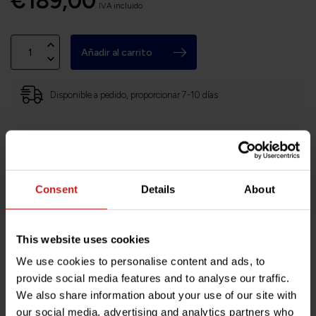
€189,00
IVA incluido
Añadir al carrito
Disponible a pedido, proporcionar 7-10 días
Sede en Francia, envíos a todo el mundo
Devoluciones fáciles y sin complicaciones
¡Miles de clientes satisfechos!
Consent
Details
About
This website uses cookies
Descripción del producto
We use cookies to personalise content and ads, to
provide social media features and to analyse our traffic.
Especificaciones
We also share information about your use of our site with
our social media, advertising and analytics partners who