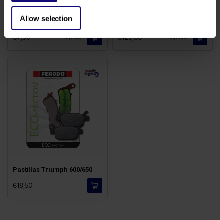
Allow selection
Aerosol Limpia Frenos
Kit Cadena 600/650cc
€7,50
€129,00
Disponible
Disponible
Pastillas Triumph 600/650
€18,50
-