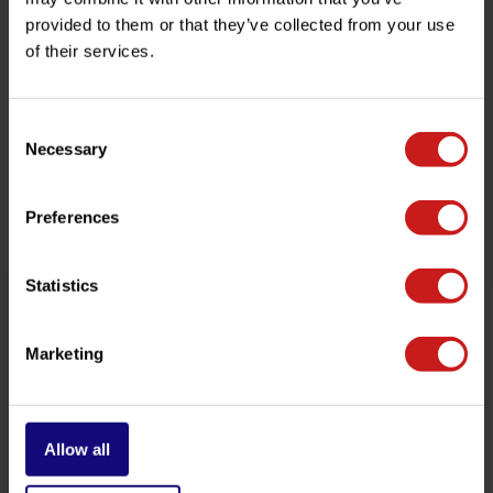
¿Tienes alguna pregunta sobre este producto?
provided to them or that they’ve collected from your use
of their services.
¿Necesita ayuda con su pedido? No dude en contactar
con nuestro servicio de atención al cliente en
info@britishlegends.fr
. ¡Estaremos encantados de
ayudarle!
Consent
Necessary
Selection
Productos relacionados
Preferences
Statistics
Marketing
Allow all