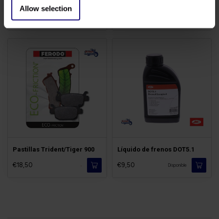
Kit Cadena 885cc
Cables Triples 885cc
Allow selection
€139,00
€18,50
Disponible
Disponible
Pastillas Trident/Tiger 900
Líquido de frenos DOT5.1
€18,50
€9,50
-
Disponible