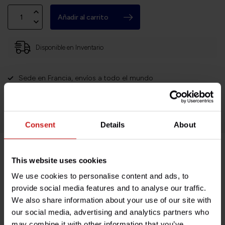
Añadir al carrito
Disponible en Inventario
Sede en Francia, envíos a todo el mundo
Devoluciones fáciles y sin complicaciones
¡Miles de clientes satisfechos!
Consent
Details
About
This website uses cookies
Descripción del producto
We use cookies to personalise content and ads, to
provide social media features and to analyse our traffic.
Especificaciones
We also share information about your use of our site with
our social media, advertising and analytics partners who
may combine it with other information that you’ve