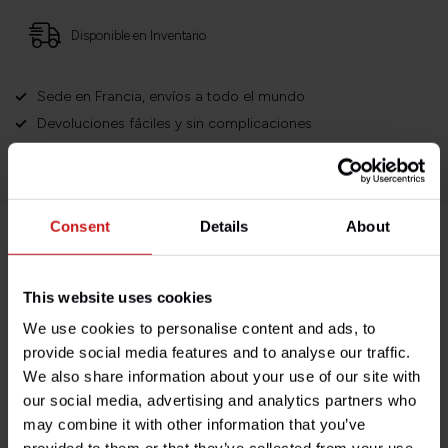
Disponible en Inventario
Sede en Francia, envíos a todo el mundo
Devoluciones fáciles y sin complicaciones
¡Miles de clientes satisfechos!
Consent
Details
About
Descripción del producto
This website uses cookies
Especificaciones
We use cookies to personalise content and ads, to
provide social media features and to analyse our traffic.
We also share information about your use of our site with
our social media, advertising and analytics partners who
¿Tienes alguna pregunta sobre este producto?
may combine it with other information that you’ve
¿Necesita ayuda con su pedido? No dude en contactar