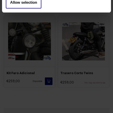
Allow selection
€25,50
€189,00
Disponible
Disponible
Kit Faro Adicional
Trasero Corto Twins
€259,00
Disponible
€259,00
No hay existencias