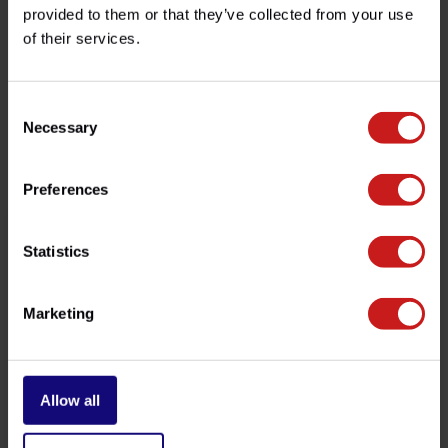
provided to them or that they’ve collected from your use
¿Necesita ayuda con su pedido? No dude en contactar
con nuestro servicio de atención al cliente en
of their services.
info@britishlegends.fr
. ¡Estaremos encantados de
ayudarle!
Consent
Necessary
Selection
Productos relacionados
Preferences
Statistics
Marketing
Allow all
Arnés Trasero Plug&Play
Guardabarros Trasero
Corto