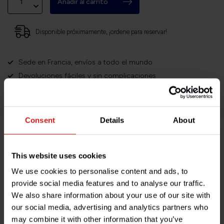
Añadir al carrito
Disponible próximamente, ¡ordene para reservar!
Sede en Francia, envíos a todo el mundo
Devoluciones fáciles y sin complicaciones
¡Miles de clientes satisfechos!
Consent
Details
About
Descripción del producto
This website uses cookies
We use cookies to personalise content and ads, to
Especificaciones
provide social media features and to analyse our traffic.
We also share information about your use of our site with
our social media, advertising and analytics partners who
¿Tienes alguna pregunta sobre este producto?
may combine it with other information that you’ve