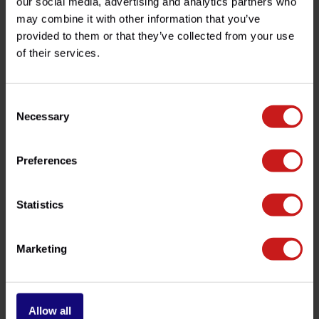
our social media, advertising and analytics partners who
may combine it with other information that you’ve
provided to them or that they’ve collected from your use
¿Tienes alguna pregunta sobre este producto?
of their services.
¿Necesita ayuda con su pedido? No dude en contactar
con nuestro servicio de atención al cliente en
info@britishlegends.fr
. ¡Estaremos encantados de
ayudarle!
Consent
Necessary
Selection
Productos relacionados
Preferences
Statistics
Marketing
Allow all