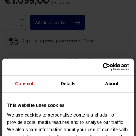
€1.099,00
IVA incluido
Añadir al carrito
Disponible a pedido, proporcionar 7-10 días
Sede en Francia, envíos a todo el mundo
Devoluciones fáciles y sin complicaciones
¡Miles de clientes satisfechos!
Consent
Details
About
This website uses cookies
Descripción del producto
We use cookies to personalise content and ads, to
provide social media features and to analyse our traffic.
Especificaciones
We also share information about your use of our site with