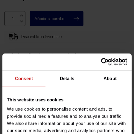
Añadir al carrito
Disponible en Inventario
Sede en Francia, envíos a todo el mundo
Devoluciones fáciles y sin complicaciones
¡Miles de clientes satisfechos!
Consent
Details
About
This website uses cookies
Descripción del producto
We use cookies to personalise content and ads, to
provide social media features and to analyse our traffic.
Especificaciones
We also share information about your use of our site with
our social media, advertising and analytics partners who