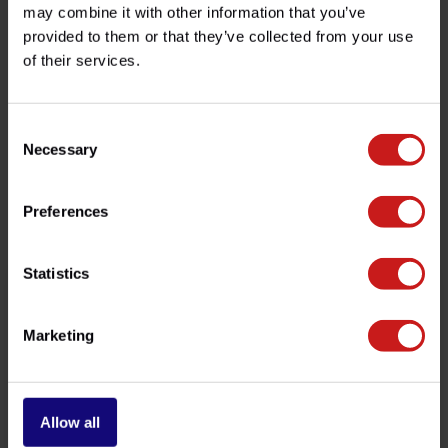
may combine it with other information that you’ve
provided to them or that they’ve collected from your use
¿Tienes alguna pregunta sobre este producto?
of their services.
¿Necesita ayuda con su pedido? No dude en contactar
con nuestro servicio de atención al cliente en
info@britishlegends.fr
. ¡Estaremos encantados de
ayudarle!
Consent
Necessary
Selection
Productos relacionados
Preferences
Statistics
Marketing
Allow all