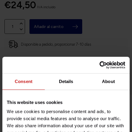
€24,50
IVA incluido
Añadir al carrito
Disponible a pedido, proporcionar 7-10 días
Sede en Francia, envíos a todo el mundo
Devoluciones fáciles y sin complicaciones
¡Miles de clientes satisfechos!
Consent
Details
About
This website uses cookies
Descripción del producto
We use cookies to personalise content and ads, to
provide social media features and to analyse our traffic.
We also share information about your use of our site with
Especificaciones