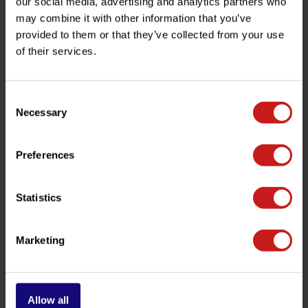
our social media, advertising and analytics partners who
may combine it with other information that you’ve
provided to them or that they’ve collected from your use
of their services.
¿Tienes alguna pregunta sobre este producto?
¿Necesita ayuda con su pedido? No dude en contactar
con nuestro servicio de atención al cliente en
info@britishlegends.fr
. ¡Estaremos encantados de
Consent
ayudarle!
Necessary
Selection
Preferences
Productos relacionados
Statistics
Marketing
Allow all