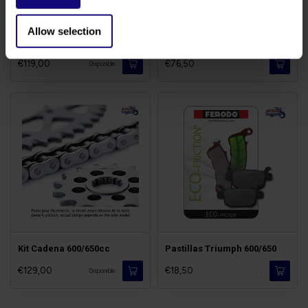
Allow selection
Kit Embrague Triumph
Kit Cambio Aceite Triumph
€119,00
€76,50
-
Disponible
Kit Cadena 600/650cc
Pastillas Triumph 600/650
€129,00
€18,50
-
Disponible