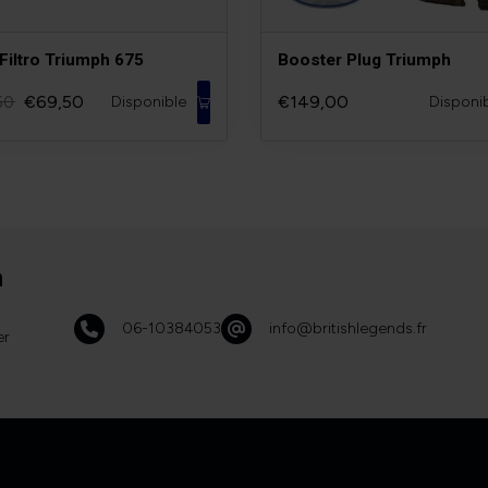
Filtro Triumph 675
Booster Plug Triumph
€69,50
€149,00
50
Disponible
Disponi
n
06-10384053
info@britishlegends.fr
er