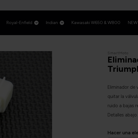
Royal-Enfield
Indian
Kawasaki W650 & W800
NEW
SmartMoto
Elimina
Triump
Eliminador de 
quitar la válv
ruido a bajas r
Detalles abajo
Hacer una el