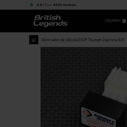
4.8
/ 5
out
4539
reviews
TRIUMPH
Eliminador de Válvula EXUP Triumph Daytona 675