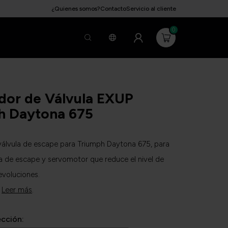
¿Quienes somos?
Contacto
Servicio al cliente
0
dor de Válvula EXUP
h Daytona 675
válvula de escape para Triumph Daytona 675, para
ula de escape y servomotor que reduce el nivel de
evoluciones.
.
Leer más
.
ección: