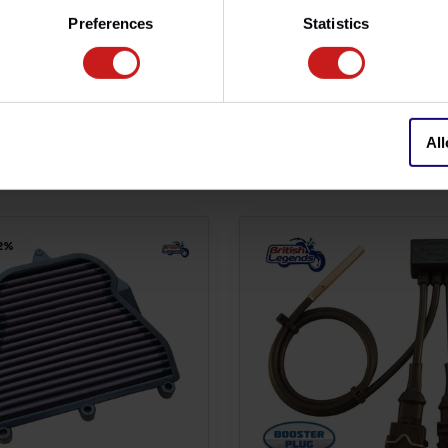
otor, la válvula de escape y los
Preferences
Statistics
All
2%