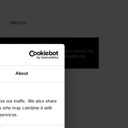
SRE009
 sobre este producto?
do? No dude en contactar con nuestro servicio de
ritishlegends.fr
. ¡Estaremos encantados de
About
se our traffic. We also share
ers who may combine it with
 services.