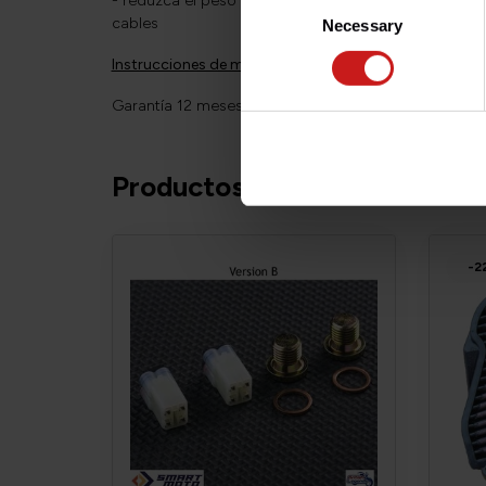
- reduzca el peso y libere espacio quitando el servom
cables
Necessary
Selection
Instrucciones de montaje
y
vídeo
.
Garantía 12 meses.
Productos relacionados
-2