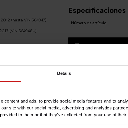
Especificaciones
2012 (hasta VIN 564947).
Número de artículo:
2017 (VIN 564948+).
¿Tienes alguna pregunta
quipada con un sistema de
¿Necesita ayuda con su pedi
les de ruido del escape y
atención al cliente en
info@b
ayudarle!
le con los sistemas de escape
Details
ste sistema sin activar una
de la ECU. Fabricado con
 de resina, es de bajo peso y
e content and ads, to provide social media features and to analy
para minimizar el alboroto.
 our site with our social media, advertising and analytics partn
 provided to them or that they’ve collected from your use of their