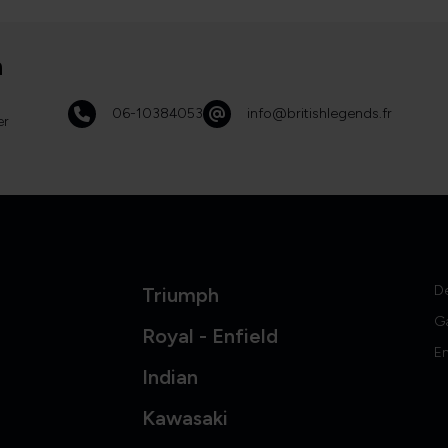
n
06-10384053
info@britishlegends.fr
er
D
Triumph
G
Royal - Enfield
En
Indian
Kawasaki