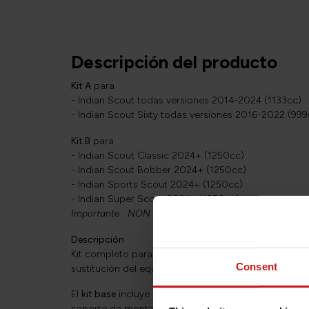
Descripción del producto
Kit A
para
- Indian Scout todas versiones 2014-2024 (1133cc)
- Indian Scout Sixty todas versiones 2016-2022 (999
Kit B
para
- Indian Scout Classic 2024+ (1250cc)
- Indian Scout Bobber 2024+ (1250cc)
- Indian Sports Scout 2024+ (1250cc)
- Indian Super Scout 2024+ (1250cc)
Importante : NON COMPATIBLE con 101 Scout.
Descripción
Kit completo para montar en tu moto una pinza de 
Consent
sustitución del equipo original que carece de poten
El
kit base
incluye la pinza Brembo, un juego de past
soporte de montaje necesario con herrajes de acero