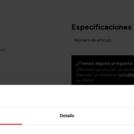
Especificaciones
Número de artículo:
cc)
¿Tienes alguna pregunta
¿Necesita ayuda con su pedi
atención al cliente en
info@b
ayudarle!
freno Brembo de 4 pistones, en
Details
cia y modularidad.
illas Brembo 07BB15.35 y el
 inoxidable.