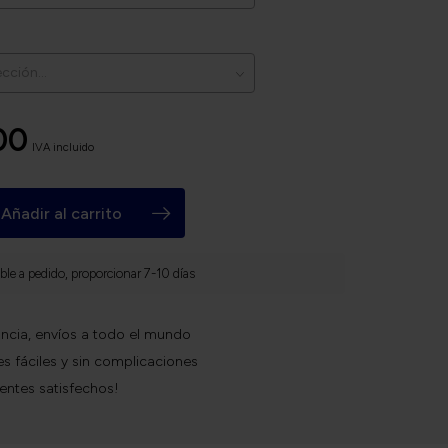
00
IVA incluido
Añadir al carrito
ble a pedido, proporcionar 7-10 días
ncia, envíos a todo el mundo
s fáciles y sin complicaciones
ientes satisfechos!