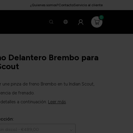
¿Quienes somos?
Contacto
Servicio al cliente
0
no Delantero Brembo para
Scout
lar une pinza de freno Brembo en tu Indian Scout,
encia de frenado.
 detalles a continuación.
Leer más
.
ección: