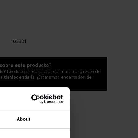
103801
 sobre este producto?
do? No dude en contactar con nuestro servicio de
ritishlegends.fr
. ¡Estaremos encantados de
About