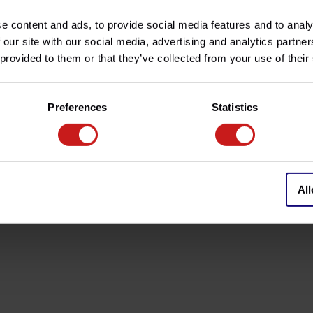
e content and ads, to provide social media features and to analy
a sustituir el disco fijo
ad. Los discos flotantes dan un
 our site with our social media, advertising and analytics partn
ejores prestaciones que un
 provided to them or that they’ve collected from your use of their
titución directa del equipo
Preferences
Statistics
oto. Reutilizan la manguera de
All
rizadas FA095HH
de EBC Brakes
caras. Las almohadillas EBC son