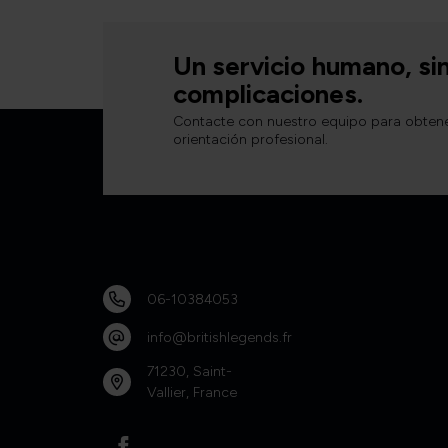
Un servicio humano, si
complicaciones.
Contacte con nuestro equipo para obten
orientación profesional.
06-10384053
info@britishlegends.fr
71230, Saint-
Vallier, France