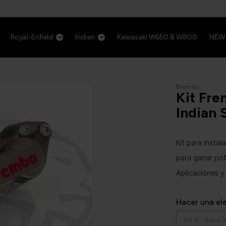
Royal-Enfield
Indian
Kawasaki W650 & W800
NEW
Brembo
Kit Fre
Indian 
Kit para insta
para ganar pot
Aplicaciones y
Hacer una el