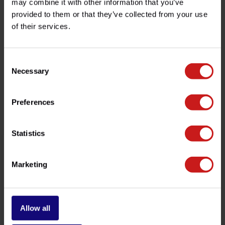
may combine it with other information that you’ve
provided to them or that they’ve collected from your use
¿Tienes alguna pregunta sobre este producto?
of their services.
¿Necesita ayuda con su pedido? No dude en contactar
con nuestro servicio de atención al cliente en
info@britishlegends.fr
. ¡Estaremos encantados de
ayudarle!
Consent
Necessary
Selection
Productos relacionados
Preferences
Statistics
Marketing
Allow all