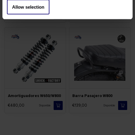
Muelles Zéro-Friction
Eliminación AIS W650/W800
Allow selection
€159,00
€58,00
Disponible
Disponible
Amortiguadores W650/W800
Barra Pasajero W800
€480,00
€139,00
Disponible
Disponible