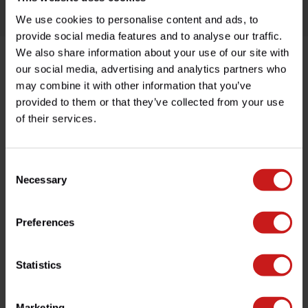
We use cookies to personalise content and ads, to
provide social media features and to analyse our traffic.
We also share information about your use of our site with
our social media, advertising and analytics partners who
Descripción del producto
may combine it with other information that you’ve
provided to them or that they’ve collected from your use
Especificaciones
of their services.
Consent
¿Tienes alguna pregunta sobre este producto?
Necessary
Selection
¿Necesita ayuda con su pedido? No dude en contactar
con nuestro servicio de atención al cliente en
info@britishlegends.fr
. ¡Estaremos encantados de
Preferences
ayudarle!
Statistics
Productos relacionados
Marketing