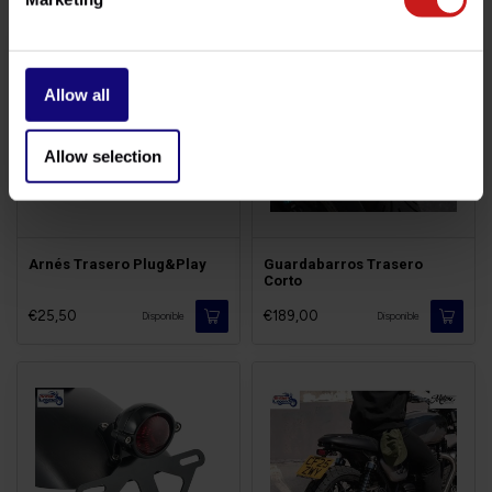
Allow all
Allow selection
Arnés Trasero Plug&Play
Guardabarros Trasero
Corto
€25,50
€189,00
Disponible
Disponible