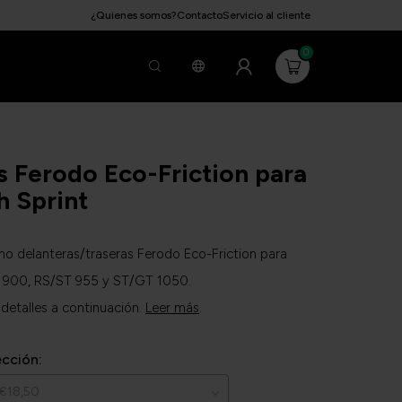
¿Quienes somos?
Contacto
Servicio al cliente
0
as Ferodo Eco-Friction para
 Sprint
reno delanteras/traseras Ferodo Eco-Friction para
t 900, RS/ST 955 y ST/GT 1050.
 detalles a continuación.
Leer más
.
ección: