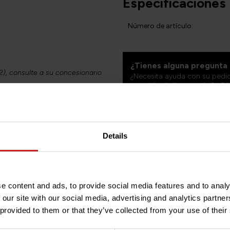
Especificaciones
Número de artículo:
¿Tienes alguna pregunta
), consulte a su concesionario
¿Necesita ayuda con su pedi
atención al cliente en
info@b
ayudarle!
e cambie las pastillas al mismo
as.
ta en dos veces.
Details
os de I+D para producir la
os:
idas hasta un 17 % en las
e content and ads, to provide social media features and to analy
 our site with our social media, advertising and analytics partn
ación de frenado
 provided to them or that they’ve collected from your use of their