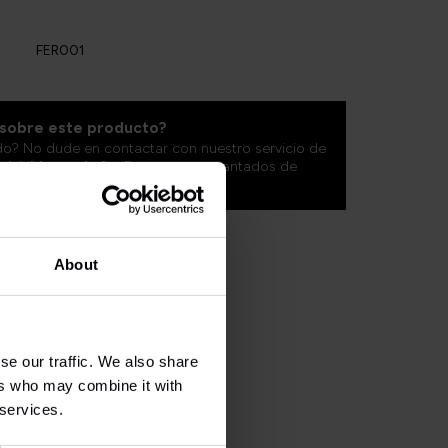
FER001
 sobre este producto?
do? No dude en contactar con nuestro servicio de
ritishlegends.fr
. ¡Estaremos encantados de
About
se our traffic. We also share
ers who may combine it with
 services.