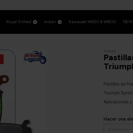
Royal-Enfield
Indian
Kawasaki W650 & W800
NEW
Ferodo
Pastill
Triumph
Pastillas de f
Triumph Sprin
Aplicaciones y
Hacer una el