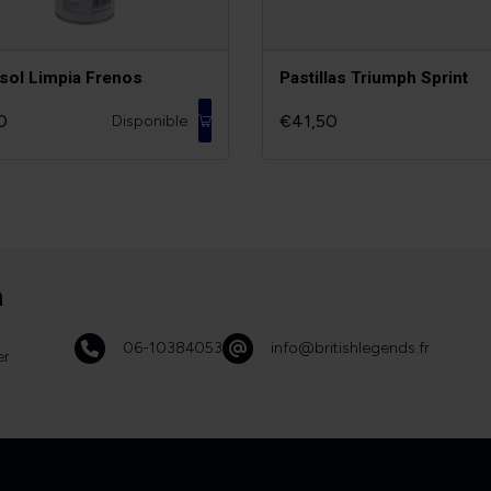
sol Limpia Frenos
Pastillas Triumph Sprint
0
€41,50
Disponible
n
06-10384053
info@britishlegends.fr
er