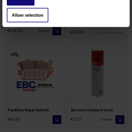
Allow selection
Kit Cadena Royal-Enfield
Palancas Aluminio
€129,00
Disponible
€76,50
No hay existencias
Pastillas Royal Enfield
Aerosol Limpia Frenos
€41,50
€7,50
-
Disponible