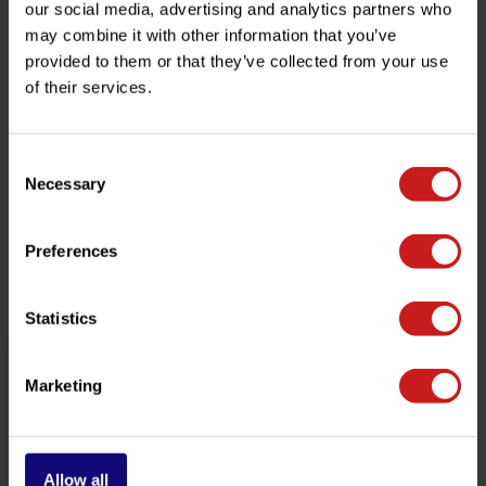
Especificaciones
our social media, advertising and analytics partners who
may combine it with other information that you’ve
provided to them or that they’ve collected from your use
of their services.
¿Tienes alguna pregunta sobre este producto?
¿Necesita ayuda con su pedido? No dude en contactar
con nuestro servicio de atención al cliente en
Consent
info@britishlegends.fr
. ¡Estaremos encantados de
ayudarle!
Necessary
Selection
Preferences
Productos relacionados
Statistics
Marketing
Allow all