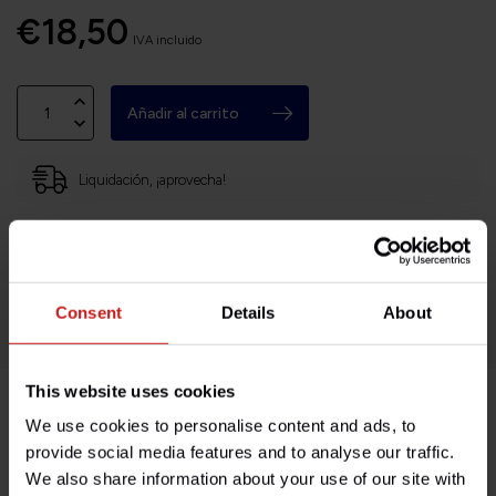
€18,50
IVA incluido
Añadir al carrito
Liquidación, ¡aprovecha!
Sede en Francia, envíos a todo el mundo
Devoluciones fáciles y sin complicaciones
¡Miles de clientes satisfechos!
Consent
Details
About
This website uses cookies
We use cookies to personalise content and ads, to
Descripción del producto
provide social media features and to analyse our traffic.
We also share information about your use of our site with