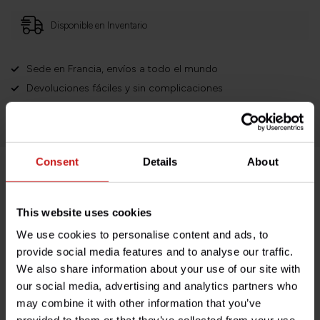
Disponible en Inventario
Sede en Francia, envíos a todo el mundo
Devoluciones fáciles y sin complicaciones
¡Miles de clientes satisfechos!
Consent
Details
About
Descripción del producto
This website uses cookies
Especificaciones
We use cookies to personalise content and ads, to
provide social media features and to analyse our traffic.
We also share information about your use of our site with
our social media, advertising and analytics partners who
¿Tienes alguna pregunta sobre este producto?
may combine it with other information that you’ve
¿Necesita ayuda con su pedido? No dude en contactar