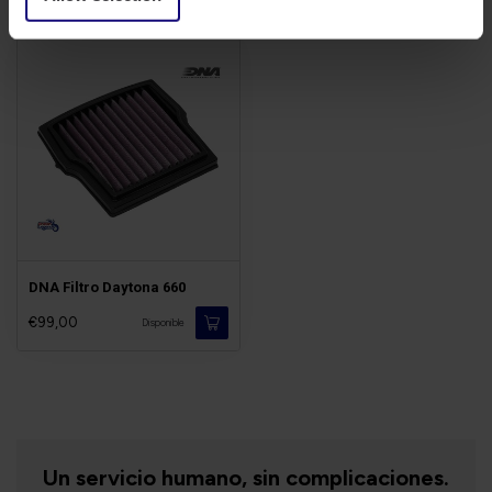
DNA Filtro Daytona 660
€99,00
Disponible
Un servicio humano, sin complicaciones.